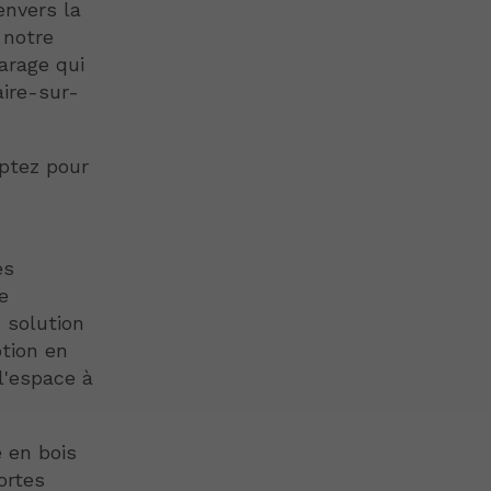
envers la
 notre
garage qui
aire-sur-
optez pour
es
e
 solution
ption en
l'espace à
 en bois
ortes