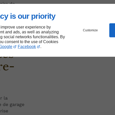
aire de
cy is our priority
 improve user experience by
Customize
nt and ads, as well as analyzing
es de
ng social networks functionalities. By
you consent to the use of Cookies
Google
Facebook
.
tes
re-
r la
te de garage
rise