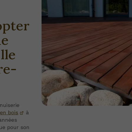
opter
de
lle
re-
nuiserie
 en bois
à
 années
nue pour son