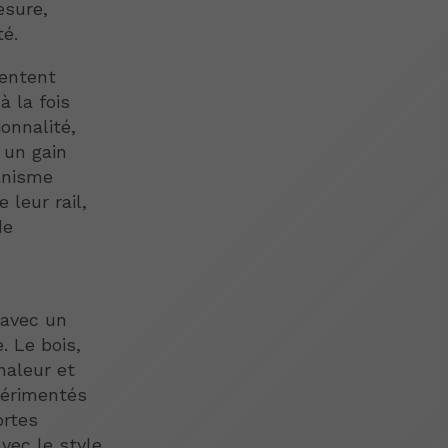
esure,
té.
sentent
à la fois
onnalité,
 un gain
anisme
 leur rail,
de
 avec un
. Le bois,
haleur et
périmentés
ortes
vec le style