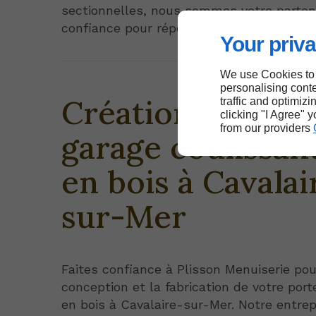
sectionnelles, nous sommes votre parten
confiance pour répondre à vos besoins.
Your priva
We use Cookies to
personalising conte
Création de port
traffic and optimizi
clicking "I Agree" 
from our providers
garage coulissan
en bois à Cavalai
sur-Mer
Faites confiance à Plisson Menuiserie pou
conception et la fabrication de votre por
en bois à Cavalaire-sur-Mer. Notre entrep